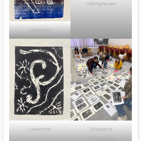
Haßlinghausen
Linolschnitt
Linolschnitt
Drucken in
Haßlinghausen