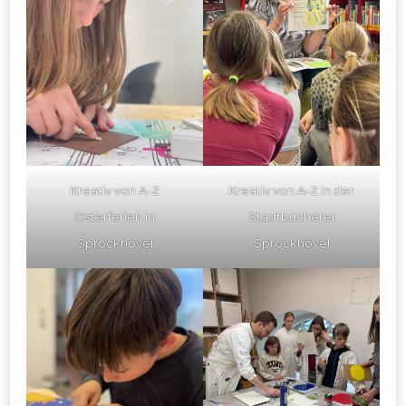
Kreativ von A-Z
Kreativ von A-Z in der
Osterferien in
Stadtbücherei
Sprockhövel
Sprockhövel